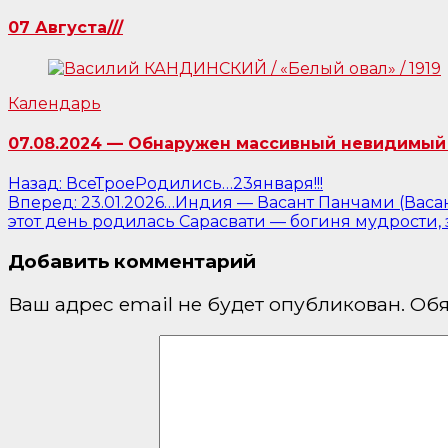
07 Августа///
Календарь
07.08.2024 — Обнаружен массивный невидимый 
Навигация
Назад:
ВсеТроеРодились…23января!!!
Вперед:
23.01.2026…Индия — Васант Панчами (Васан
по
этот день родилась Сарасвати — богиня мудрости, з
записям
Добавить комментарий
Ваш адрес email не будет опубликован.
Обя