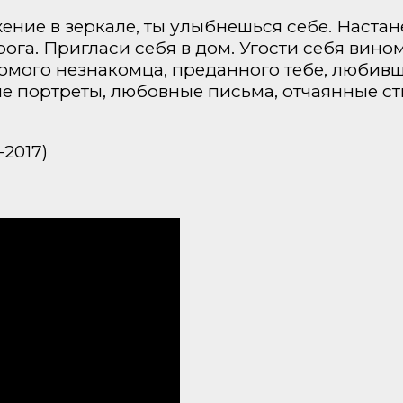
жение в зеркале, ты улыбнешься себе. Настане
рога. Пригласи себя в дом. Угости себя вино
омого незнакомца, преданного тебе, любивше
е портреты, любовные письма, отчаянные сти
-2017)