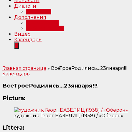
Монологи
Диалоги
Интервью
Дополнения
Примечания
Библиография
Видео
Календарь
Главная страница
»
ВсеТроеРодились…23января!!!
Календарь
ВсеТроеРодились…23января!!!
Pictura:
художник Георг БАЗЕЛИЦ (1938) / «Оберон»
Littera: