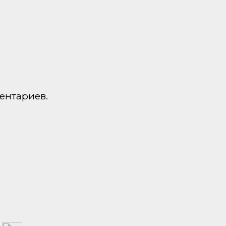
ентариев.
а