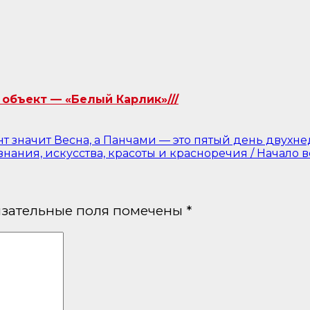
объект — «Белый Карлик»///
т значит Весна, а Панчами — это пятый день двухнед
нания, искусства, красоты и красноречия / Начало ве
зательные поля помечены
*