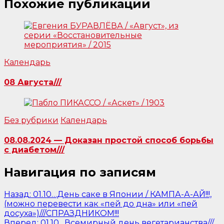
Похожие публикации
Календарь
08 Августа///
Без рубрики
Календарь
08.08.2024 — Доказан простой способ борьбы
с диабетом///
Навигация по записям
Назад:
01.10…День саке в Японии / КАМПА-А-АЙ!!!,
(можно перевести как «пей до дна» или «пей
досуха»)///СПРАЗДНИКОМ!!!
Вперед:
01.10…Всемирный день вегетарианства///