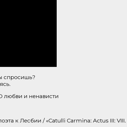
ты спросишь?
ясь.
 О любви и ненависти
а к Лесбии / «Catulli Carmina: Actus III: VI