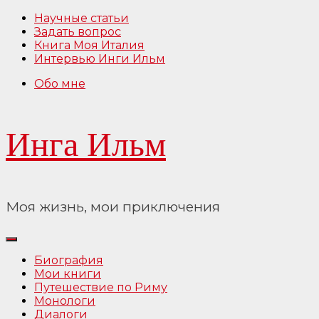
Перейти
Научные статьи
к
Задать вопрос
содержимому
Книга Моя Италия
Интервью Инги Ильм
Обо мне
Инга Ильм
Моя жизнь, мои приключения
Биография
Мои книги
Путешествие по Риму
Монологи
Диалоги