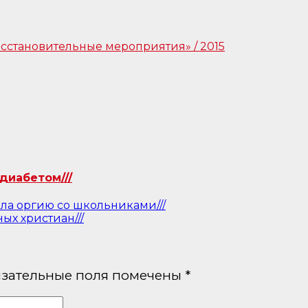
диабетом///
ла оргию со школьниками///
х христиан///
зательные поля помечены
*