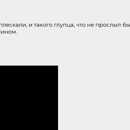
плескали, и такого глупца, что не прослыл 
тином.