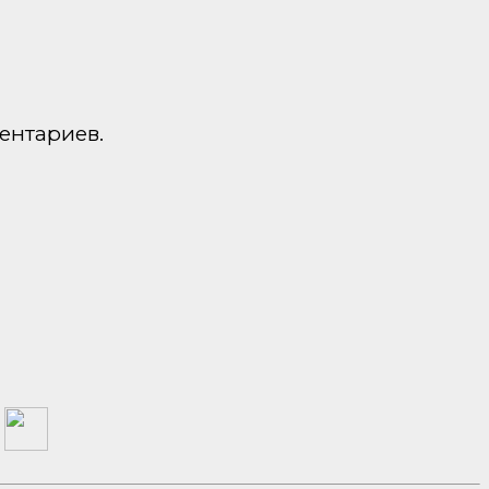
ентариев.
а