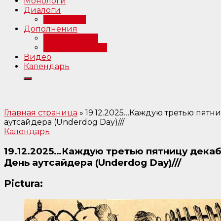
Монологи
Диалоги
Интервью
Дополнения
Примечания
Библиография
Видео
Календарь
Главная страница
»
19.12.2025…Каждую третью пят
аутсайдера (Underdog Day)///
Календарь
19.12.2025…Каждую третью пятницу дека
День аутсайдера (Underdog Day)///
Pictura: