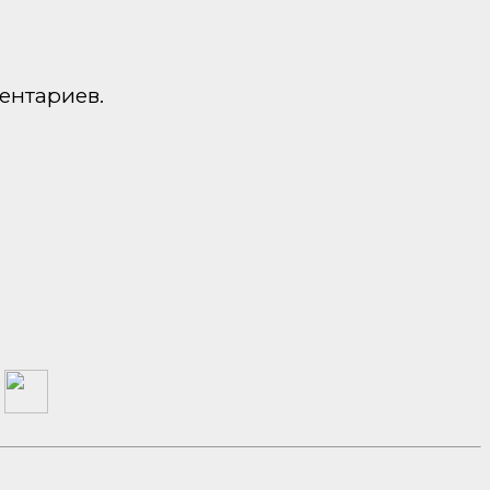
ентариев.
а