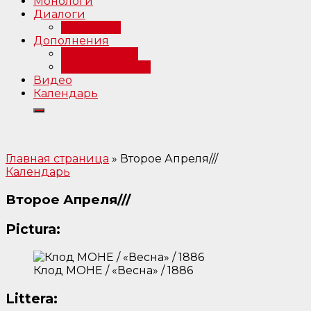
Монологи
Диалоги
Интервью
Дополнения
Примечания
Библиография
Видео
Календарь
Главная страница
»
Второе Апреля///
Календарь
Второе Апреля///
Pictura:
Клод МОНЕ / «Весна» / 1886
Littera: