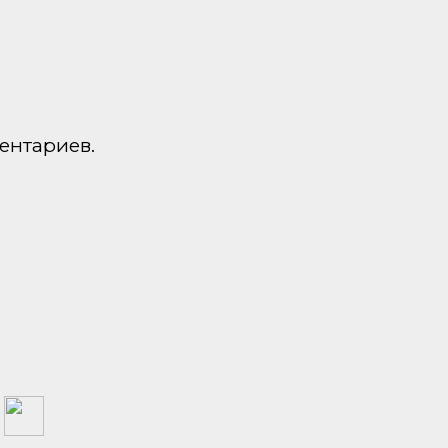
ентариев.
а