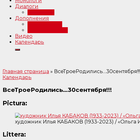
Монологи
Диалоги
Интервью
Дополнения
Примечания
Библиография
Видео
Календарь
Главная страница
»
ВсеТроеРодились…30сентября!!!
Календарь
ВсеТроеРодились…30сентября!!!
Pictura:
художник Илья КАБАКОВ (1933-2023) / «Ольга И
Littera: