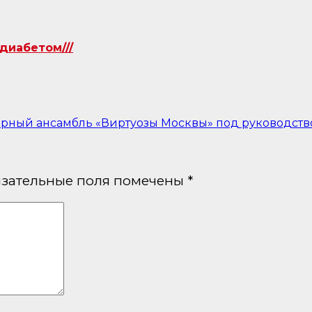
диабетом///
мерный ансамбль «Виртуозы Москвы» под руководств
зательные поля помечены
*