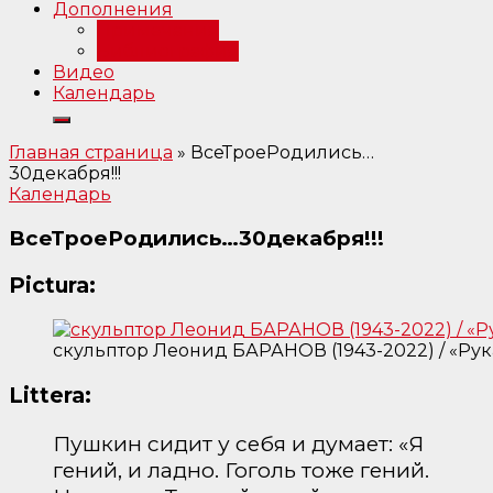
Дополнения
Примечания
Библиография
Видео
Календарь
Главная страница
»
ВсеТроеРодились…
30декабря!!!
Календарь
ВсеТроеРодились…30декабря!!!
Pictura:
скульптор Леонид БАРАНОВ (1943-2022) / «Рук
Littera:
Пушкин сидит у себя и думает: «Я
гений, и ладно. Гоголь тоже гений.