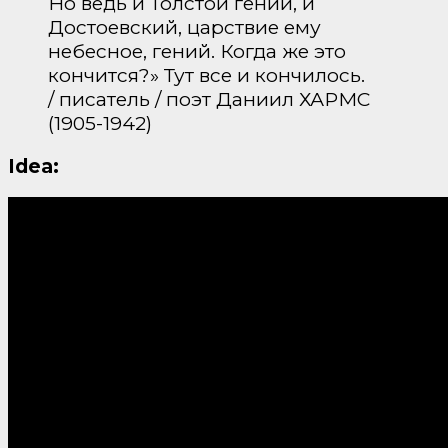
Но ведь и Толстой гений, и
Достоевский, царствие ему
небесное, гений. Когда же это
кончится?» Тут все и кончилось.
/ писатель / поэт Даниил ХАРМС
(1905-1942)
Idea: