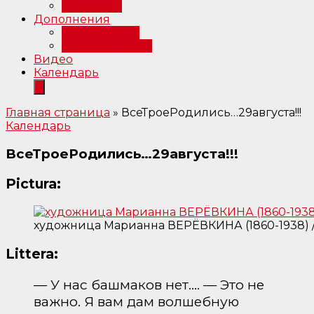
Интервью
Дополнения
Примечания
Библиография
Видео
Календарь
Главная страница
»
ВсеТроеРодились…29августа!!!
Календарь
ВсеТроеРодились…29августа!!!
Pictura:
художница Марианна ВЕРЁВКИНА (1860-1938) 
Littera:
— У нас башмаков нет.… — Это не
важно. Я вам дам волшебную