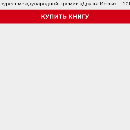
ауреат международной премии «Друзья Искьи» — 20
КУПИТЬ КНИГУ
 с помощью яндекс метрики