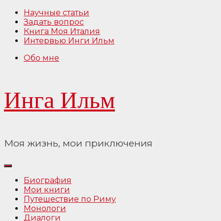
Перейти
Научные статьи
к
Задать вопрос
содержимому
Книга Моя Италия
Интервью Инги Ильм
Обо мне
Инга Ильм
Моя жизнь, мои приключения
Биография
Мои книги
Путешествие по Риму
Монологи
Диалоги