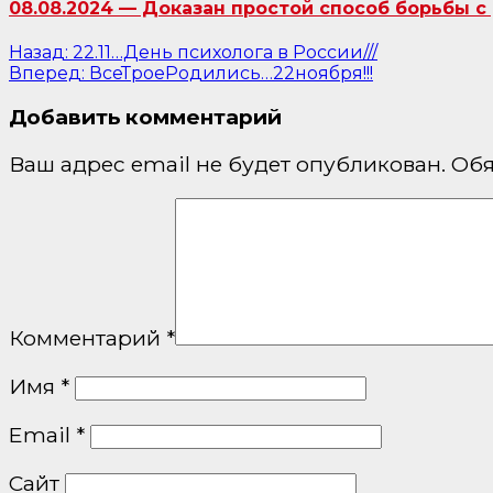
08.08.2024 — Доказан простой способ борьбы с 
Навигация
Назад:
22.11…День психолога в России///
Вперед:
ВсеТроеРодились…22ноября!!!
по
Добавить комментарий
записям
Ваш адрес email не будет опубликован.
Обя
Комментарий
*
Имя
*
Email
*
Сайт