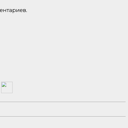
ентариев.
а