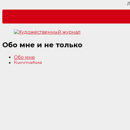
Л
Обо мне и не только
Обо мне
Биография
Мои книги
Задать свой вопрос
Политика конфиденциальности
Согласие на обработку персональных данных
Основные рубрики
Путешествия по Риму
Монологи
Диалоги
Календарь