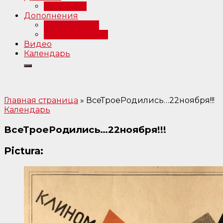
Интервью
Дополнения
Примечания
Библиография
Видео
Календарь
Главная страница
»
ВсеТроеРодились…22ноября!!!
Календарь
ВсеТроеРодились…22ноября!!!
Pictura: