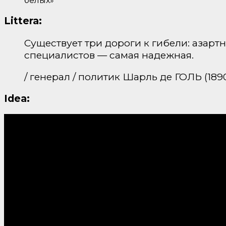
белых»
Littera:
Существует три дороги к гибели: азар
специалистов — самая надежная.
/ генерал / политик Шарль де ГОЛЬ (189
Idea: