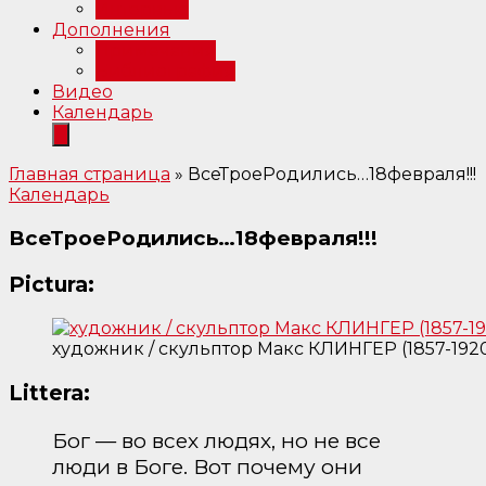
Интервью
Дополнения
Примечания
Библиография
Видео
Календарь
Главная страница
»
ВсеТроеРодились…18февраля!!!
Календарь
ВсеТроеРодились…18февраля!!!
Pictura:
художник / скульптор Макс КЛИНГЕР (1857-1920
Littera:
Бог — во всех людях, но не все
люди в Боге. Вот почему они