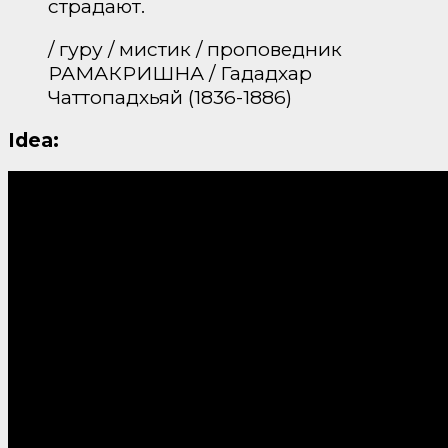
страдают.
/ гуру / мистик / проповедник
РАМАКРИШНА / Гададхар
Чаттопадхьяй (1836-1886)
Idea: