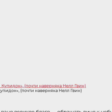
Купидон», (почти наверняка Нелл Гвин)
у дано великое благо — обращать лицо к неб