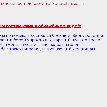
им гостям ужин в обнажённом виде///
воим вельможам, состоялся большой обед у боярина
зании бород упражнялся царский шут. Кто после
VI отменил выстригание волос на голове
 одобрил законопроект, запрещающий женщинам