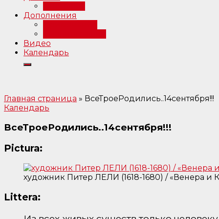
Интервью
Дополнения
Примечания
Библиография
Видео
Календарь
Главная страница
»
ВсеТроеРодились..14сентября!!!
Календарь
ВсеТроеРодились..14сентября!!!
Pictura:
художник Питер ЛЕЛИ (1618-1680) / «Венера и 
Littera:
Из всех живых существ только человек