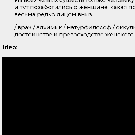
и тут позаботились о женщине: какая п
весьма редко лицом вниз.
/ врач / алхимик / натурфилософ / окку
достоинстве и превосходстве женского
Idea: