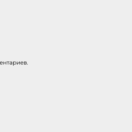
ентариев.
а