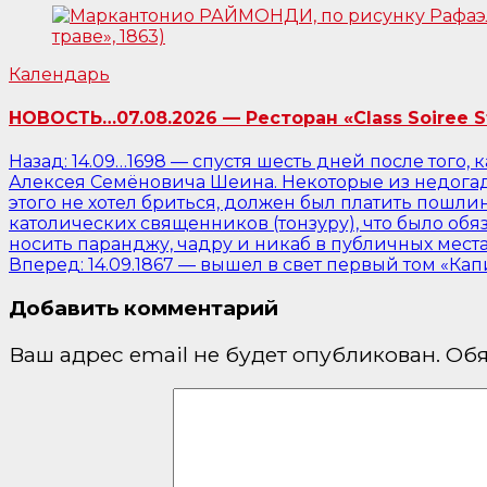
Календарь
НОВОСТЬ…07.08.2026 — Ресторан «Class Soiree 
Навигация
Назад:
14.09…1698 — спустя шесть дней после того,
Алексея Семёновича Шеина. Некоторые из недогадл
по
этого не хотел бриться, должен был платить пошли
записям
католических священников (тонзуру), что было о
носить паранджу, чадру и никаб в публичных местах
Вперед:
14.09.1867 — вышел в свет первый том «Кап
Добавить комментарий
Ваш адрес email не будет опубликован.
Обя