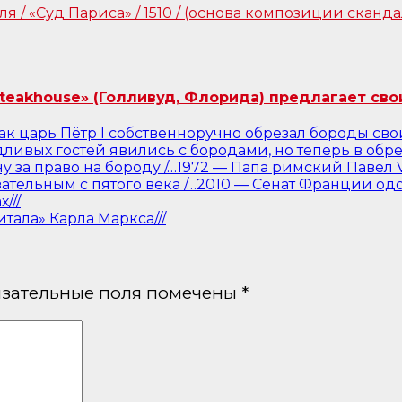
Steakhouse» (Голливуд, Флорида) предлагает сво
 как царь Пётр I собственноручно обрезал бороды с
ивых гостей явились с бородами, но теперь в обре
ну за право на бороду /…1972 — Папа римский Павел 
бязательным с пятого века /…2010 — Сенат Франции
///
итала» Карла Маркса///
зательные поля помечены
*