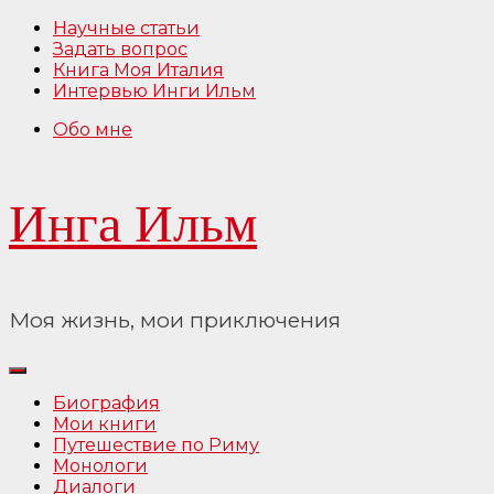
Перейти
Научные статьи
к
Задать вопрос
содержимому
Книга Моя Италия
Интервью Инги Ильм
Обо мне
Инга Ильм
Моя жизнь, мои приключения
Биография
Мои книги
Путешествие по Риму
Монологи
Диалоги