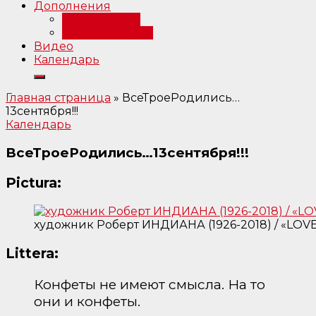
Дополнения
Примечания
Библиография
Видео
Календарь
Главная страница
»
ВсеТроеРодились…
13сентября!!!
Календарь
ВсеТроеРодились…13сентября!!!
Pictura:
художник Роберт ИНДИАНА (1926-2018) / «LOVE
Littera:
Конфеты не имеют смысла. На то
они и конфеты.