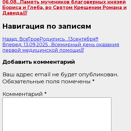
06.08…Память мучеников благоверных князей
Бориса и Глеба, во Святом Крещении Романа и
Давида///
Навигация по записям
Назад:
ВсеТроеРодились…13сентября!!!
Вперед:
13.09.2025…Всемирный день оказания
первой медицинской помощи///
Добавить комментарий
Ваш адрес email не будет опубликован.
Обязательные поля помечены
*
Комментарий
*