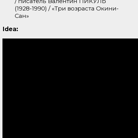
/ писатель Валентин ПИКУЛЬ
(1928-1990) / «Три возраста Окини-
Сан»
Idea: