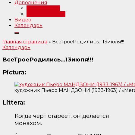
Дополнения
Примечания
Библиография
Видео
Календарь
Главная страница
»
ВсеТроеРодились…13июля!!!
Календарь
ВсеТроеРодились…13июля!!!
Pictura:
художник Пьеро МАНДЗОНИ (1933-1963) / «Merda
Littera:
Когда чёрт стареет, он делается
монахом.