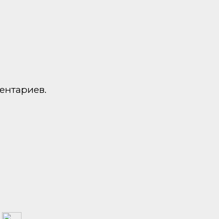
ентариев.
а