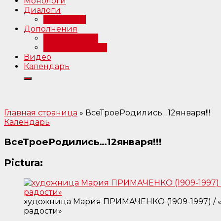
Монологи
Диалоги
Интервью
Дополнения
Примечания
Библиография
Видео
Календарь
Главная страница
»
ВсеТроеРодились…12января!!!
Календарь
ВсеТроеРодились…12января!!!
Pictura:
художница Мария ПРИМАЧЕНКО (1909-1997) / 
радости»