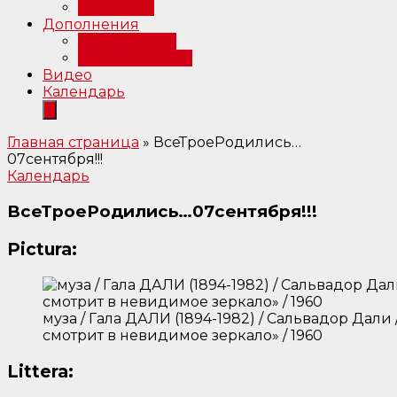
Интервью
Дополнения
Примечания
Библиография
Видео
Календарь
Главная страница
»
ВсеТроеРодились…
07сентября!!!
Календарь
ВсеТроеРодились…07сентября!!!
Pictura:
муза / Гала ДАЛИ (1894-1982) / Сальвадор Дали
смотрит в невидимое зеркало» / 1960
Littera: