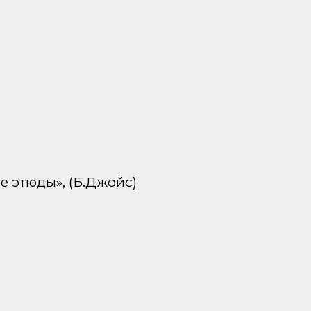
е этюды», (Б.Джойс)