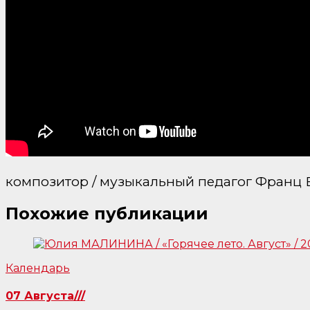
композитор / музыкальный педагог Франц В
Похожие публикации
Календарь
07 Августа///