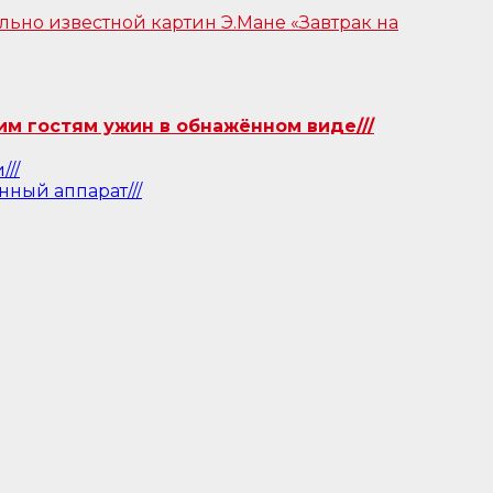
им гостям ужин в обнажённом виде///
//
ный аппарат///