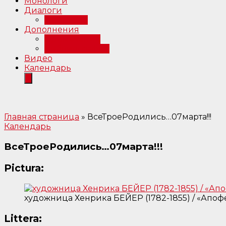
Монологи
Диалоги
Интервью
Дополнения
Примечания
Библиография
Видео
Календарь
Главная страница
»
ВсеТроеРодились…07марта!!!
Календарь
ВсеТроеРодились…07марта!!!
Pictura:
художница Хенрика БЕЙЕР (1782-1855) / «Апоф
Littera: