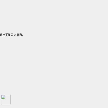
ентариев.
а