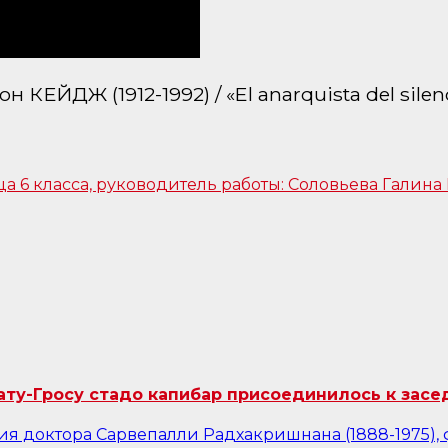
 КЕЙДЖ (1912-1992) / «El anarquista del silen
ту-Гросу стадо капибар присоединилось к засе
я доктора Сарвепалли Радхакришнана (1888-1975), 