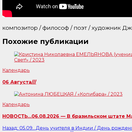
композитор / философ / поэт / художник Джон
Похожие публикации
Календарь
06 Августа///
Календарь
НОВОСТЬ…06.08.2026 — В бразильском штате Ма
Навигация
Назад:
05.09…День учителя в Индии / День рождени