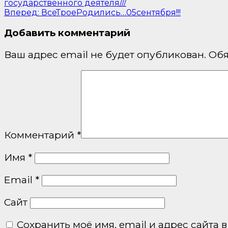
государственного деятеля///
по
Вперед:
ВсеТроеРодились…05сентября!!!
записям
Добавить комментарий
Ваш адрес email не будет опубликован.
Обя
Комментарий
*
Имя
*
Email
*
Сайт
Сохранить моё имя, email и адрес сайта