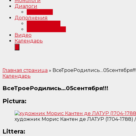
Монологи
Диалоги
Интервью
Дополнения
Примечания
Библиография
Видео
Календарь
Главная страница
»
ВсеТроеРодились…05сентября!!!
Календарь
ВсеТроеРодились…05сентября!!!
Pictura:
художник Морис Кантен де ЛАТУР (1704-1788) /
Littera: