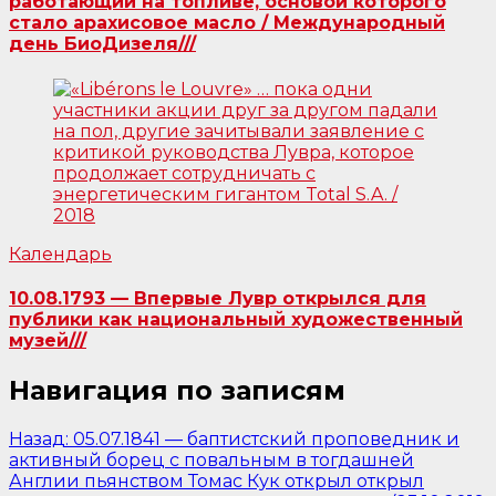
работающий на топливе, основой которого
стало арахисовое масло / Международный
день БиоДизеля///
Календарь
10.08.1793 — Впервые Лувр открылся для
публики как национальный художественный
музей///
Навигация по записям
Назад:
05.07.1841 — баптистский проповедник и
активный борец с повальным в тогдашней
Англии пьянством Томас Кук открыл открыл