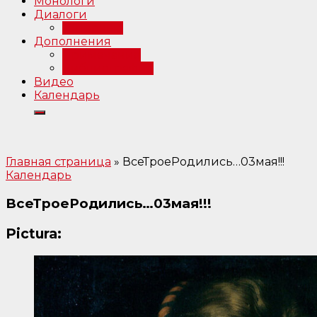
Монологи
Диалоги
Интервью
Дополнения
Примечания
Библиография
Видео
Календарь
Главная страница
»
ВсеТроеРодились…03мая!!!
Календарь
ВсеТроеРодились…03мая!!!
Pictura: