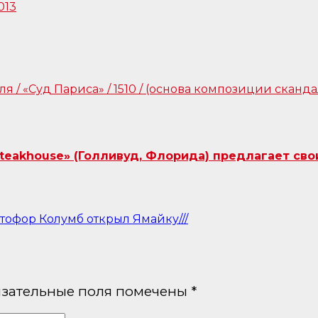
Steakhouse» (Голливуд, Флорида) предлагает сво
тофор Колумб открыл Ямайку///
зательные поля помечены
*