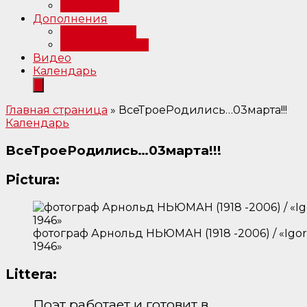
Интервью
Дополнения
Примечания
Библиография
Видео
Календарь
Главная страница
»
ВсеТроеРодились…03марта!!!
Календарь
ВсеТроеРодились…03марта!!!
Pictura:
фотограф Арнольд НЬЮМАН (1918 -2006) / «Igor S
1946»
Littera:
Поэт работает и готовит в