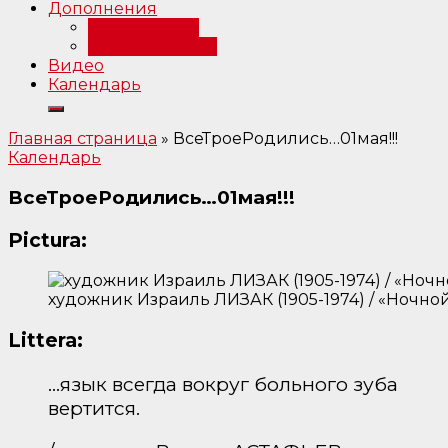
Дополнения
Примечания
Библиография
Видео
Календарь
Главная страница
»
ВсеТроеРодились…01мая!!!
Календарь
ВсеТроеРодились…01мая!!!
Pictura:
художник Израиль ЛИЗАК (1905-1974) / «Ночной
Littera:
…язык всегда вокруг больного зуба
вертится.