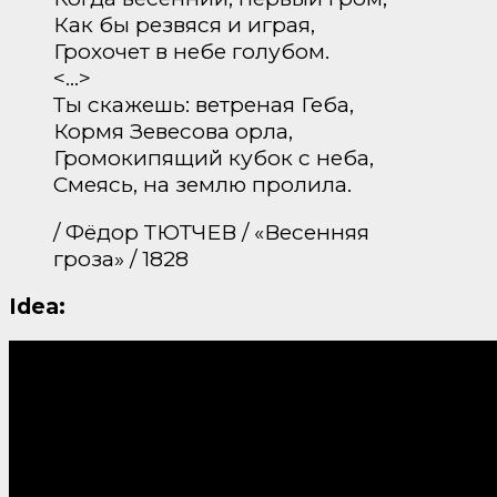
Как бы резвяся и играя,
Грохочет в небе голубом.
<…>
Ты скажешь: ветреная Геба,
Кормя Зевесова орла,
Громокипящий кубок с неба,
Смеясь, на землю пролила.
/ Фёдор ТЮТЧЕВ / «Весенняя
гроза» / 1828
Idea: