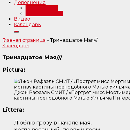
Дополнения
Примечания
Библиография
Видео
Календарь
Главная страница
»
Тринадцатое Мая///
Календарь
Тринадцатое Мая///
Pictura:
Джон Рафаэль СМИТ / «Портрет мисс Мортимер 
картины преподобного Мэтью Уильяма Питерса
Littera:
Люблю грозу в начале мая,
Когда весенний, первый гром,