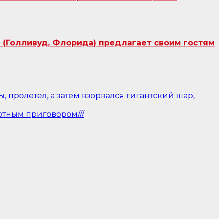
 (Голливуд, Флорида) предлагает своим гостям
пролетел, а затем взорвался гигантский шар,
ртным приговором///