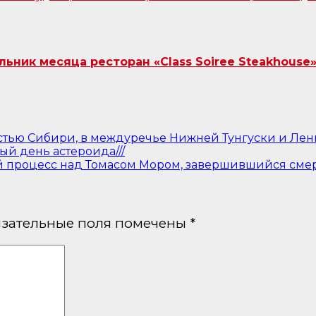
ник месяца ресторан «Class Soiree Steakhouse»
ью Сибири, в междуречье Нижней Тунгуски и Лены, 
й день астероида///
ый процесс над Томасом Мором, завершившийся сме
зательные поля помечены
*