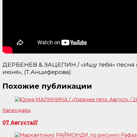
ДЕРБЕНЁВ & ЗАЦЕПИН / «Ищу тебя» песня и
июня», (Т.Анциферова)
Похожие публикации
Календарь
07 Августа///