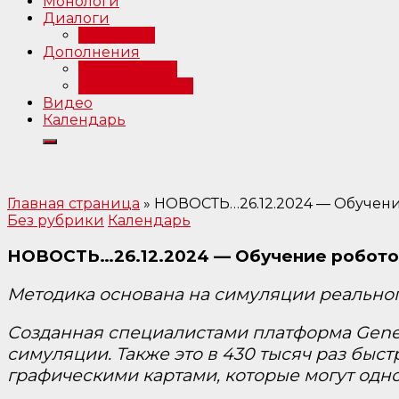
Монологи
Диалоги
Интервью
Дополнения
Примечания
Библиография
Видео
Календарь
Главная страница
»
НОВОСТЬ…26.12.2024 — Обучение 
Без рубрики
Календарь
НОВОСТЬ…26.12.2024 — Обучение роботов 
Методика основана на симуляции реальног
Созданная специалистами платформа Genes
симуляции. Также это в 430 тысяч раз быст
графическими картами, которые могут одн