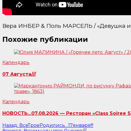
Вера ИНБЕР & Поль МАРСЕЛЬ / «Девушка из 
Похожие публикации
Календарь
07 Августа///
Календарь
НОВОСТЬ…07.08.2026 — Ресторан «Class Soiree 
Навигация
Назад:
ВсеТроеРодились…17января!!!
Вперед:
Восемнадцатое Января///