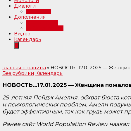
Монологи
Диалоги
Интервью
Дополнения
Примечания
Библиография
Видео
Календарь
Главная страница
»
НОВОСТЬ…17.01.2025 — Женщина 
Без рубрики
Календарь
НОВОСТЬ…17.01.2025 — Женщина пожалова
29-летняя Пейдж Амелия, обхват бюста кот
и психологических проблем. Амели подумы
будет эффективным, так как грудь может п
Ранее сайт World Population Review назва