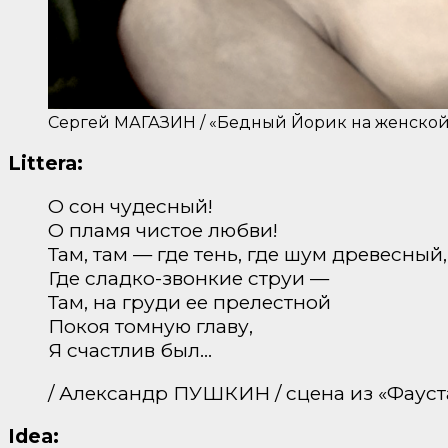
Сергей МАГАЗИН / «Бедный Йорик на женской г
Littera:
О сон чудесный!
О пламя чистое любви!
Там, там — где тень, где шум древесный,
Где сладко-звонкие струи —
Там, на груди ее прелестной
Покоя томную главу,
Я счастлив был…
/ Александр ПУШКИН / сцена из «Фауст
Idea: