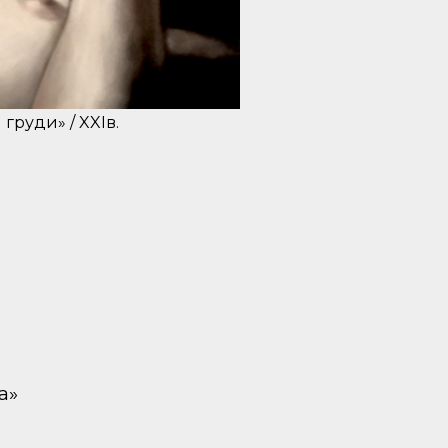
руди» / XXIв.
а»