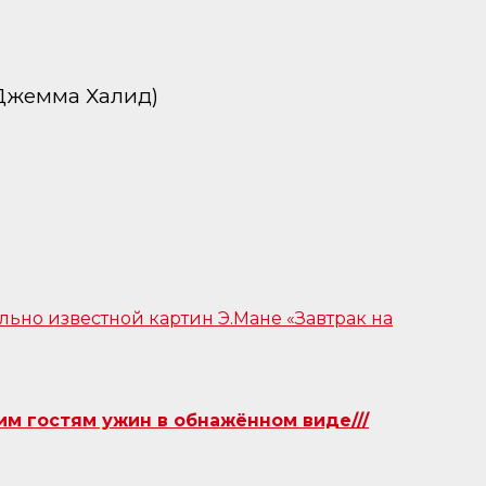
(Джемма Халид)
им гостям ужин в обнажённом виде///