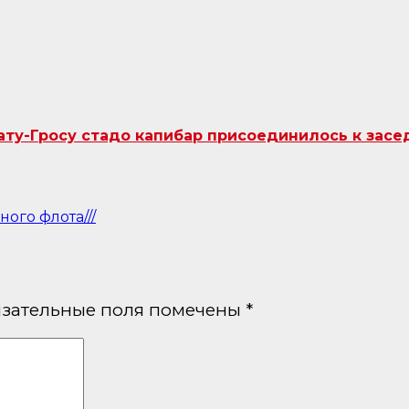
ту-Гросу стадо капибар присоединилось к засе
ого флота///
зательные поля помечены
*