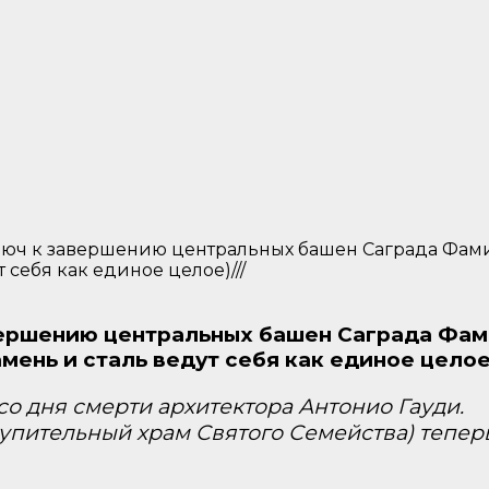
юч к завершению центральных башен Саграда Фамил
 себя как единое целое)///
ершению центральных башен Саграда Фами
мень и сталь ведут себя как единое целое)
со дня смерти архитектора Антонио Гауди.
Искупительный храм Святого Семейства) теп