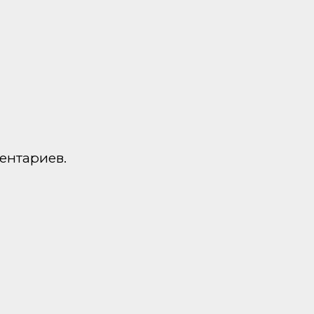
ентариев.
а