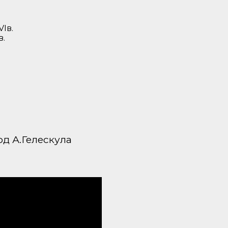
в.
од А.Гелескула