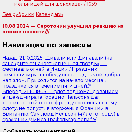
Без рубрики
Календарь
10.08.2024 — Серотонин улучшил реакцию на
плохие новости///
Навигация по записям
Назад:
21.10.2025…Дивали или Дипавали (на
санскрите означает «огненная гроздь») —
фестиваль огней в Индии / Праздник
символизирует победу света над тьмой, добра
над злом. Приходится на начало месяца и
празднуется в течение пяти дней///
Вперед:
21.10.1805 — флот под командованием
вице-адмирала Горацио Нельсона дал
решительный отпор французско-испанскому
флоту, не допустив вторжения Франции в
Британию. Сам лорд Нельсон (47 лет от роду) в
сражении у мыса Трафальгар погиб///
Добавить комментарий