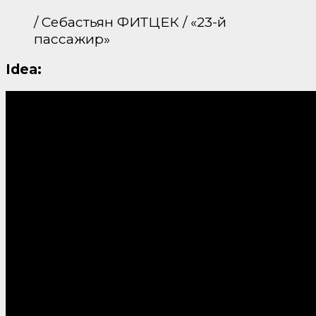
/ Себастьян ФИТЦЕК / «23-й
пассажир»
Idea: