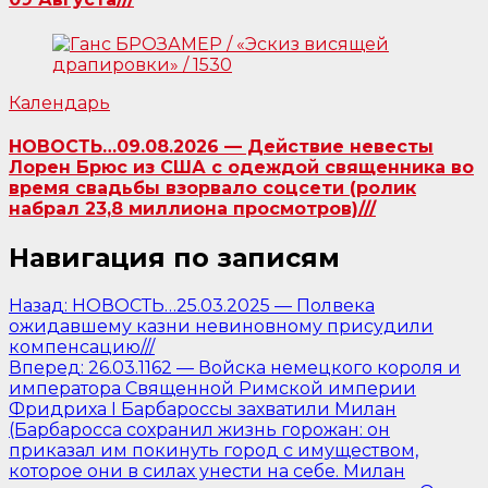
Календарь
НОВОСТЬ…09.08.2026 — Действие невесты
Лорен Брюс из США с одеждой священника во
время свадьбы взорвало соцсети (ролик
набрал 23,8 миллиона просмотров)///
Навигация по записям
Назад:
НОВОСТЬ…25.03.2025 — Полвека
ожидавшему казни невиновному присудили
компенсацию///
Вперед:
26.03.1162 — Войска немецкого короля и
императора Священной Римской империи
Фридриха I Барбароссы захватили Милан
(Барбаросса сохранил жизнь горожан: он
приказал им покинуть город с имуществом,
которое они в силах унести на себе. Милан