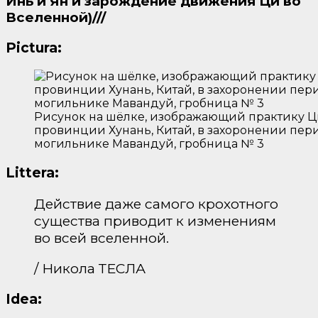
Инь и Ян и зарождение движения Ци во
Вселенной)///
Pictura:
Рисунок на шёлке, изображающий практику Ци
провинции Хунань, Китай, в захоронении период
могильнике Мавандуй, гробница № 3
Littera:
Действие даже самого крохотного
существа приводит к изменениям
во всей вселенной.
/ Никола ТЕСЛА
Idea: