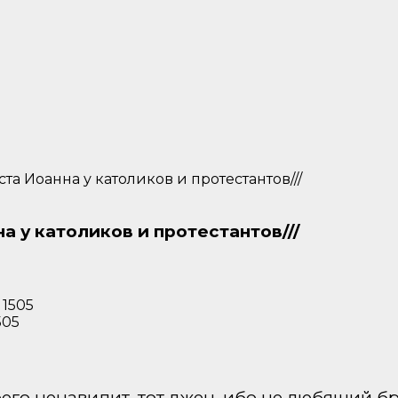
та Иоанна у католиков и протестантов///
а у католиков и протестантов///
505
воего ненавидит, тот лжец, ибо не любящий бр