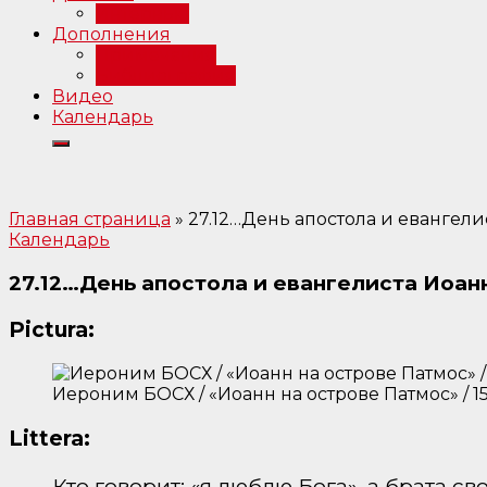
Интервью
Дополнения
Примечания
Библиография
Видео
Календарь
Главная страница
»
27.12…День апостола и евангелис
Календарь
27.12…День апостола и евангелиста Иоанн
Pictura:
Иероним БОСХ / «Иоанн на острове Патмос» / 1
Littera:
Кто говорит: «я люблю Бога», а брата с