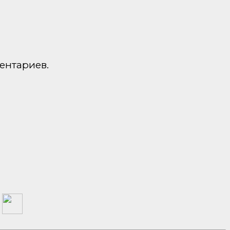
ентариев.
а