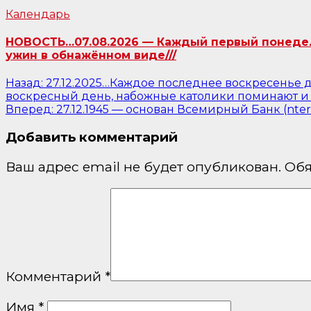
Календарь
НОВОСТЬ…07.08.2026 — Каждый первый понедель
ужин в обнажённом виде///
Навигация
Назад:
27.12.2025…Каждое последнее воскресенье д
воскресный день, набожные католики поминают и 
по
Вперед:
27.12.1945 — основан Всемирный Банк (ntern
записям
Добавить комментарий
Ваш адрес email не будет опубликован.
Обя
Комментарий
*
Имя
*