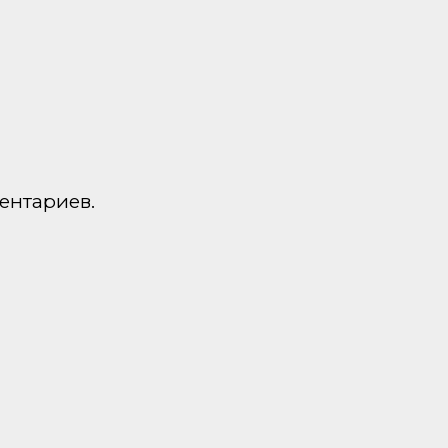
ентариев.
а