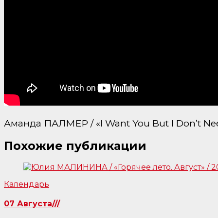
Аманда ПАЛМЕР / «I Want You But I Don’t Ne
Похожие публикации
Календарь
07 Августа///