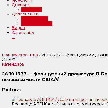
Монологи
Диалоги
Интервью
Дополнения
Примечания
Библиография
Видео
Календарь
Главная страница
»
26.10.1777 — французский дра
США///
Календарь
26.10.1777 — французский драматург П.
независимости США///
Pictura:
Леонардо АЛЕНСА / «Сатира на романтический