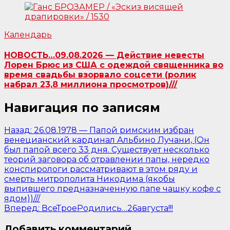
Календарь
НОВОСТЬ…09.08.2026 — Действие невесты
Лорен Брюс из США с одеждой священника во
время свадьбы взорвало соцсети (ролик
набрал 23,8 миллиона просмотров)///
Навигация по записям
Назад:
26.08.1978 — Папой римским избран
венецианский кардинал Альбино Лучани, (Он
был папой всего 33 дня. Существует несколько
теорий заговора об отравлении папы, нередко
конспирологи рассматривают в этом ряду и
смерть митрополита Никодима (якобы
выпившего предназначенную папе чашку кофе с
ядом))///
Вперед:
ВсеТроеРодились…26августа!!!
Добавить комментарий