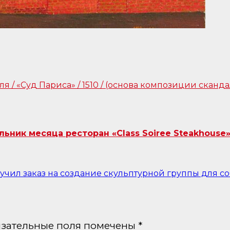
ник месяца ресторан «Class Soiree Steakhouse»
чил заказ на создание скульптурной группы для соб
зательные поля помечены
*