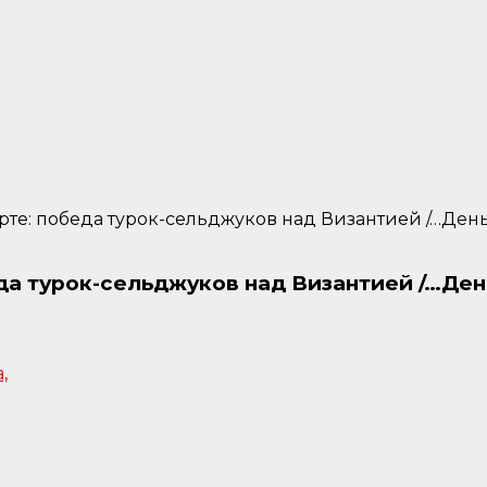
рте: победа турок-сельджуков над Византией /…Ден
еда турок-сельджуков над Византией /…Ден