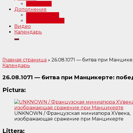
Интервью
Дополнения
Примечания
Библиография
Видео
Календарь
Главная страница
»
26.08.1071 — битва при Манцике
Календарь
26.08.1071 — битва при Манцикерте: поб
Pictura:
UNKNOWN / Французская миниатюра XVвека,
изображающая сражение при Манцикерте
Littera: