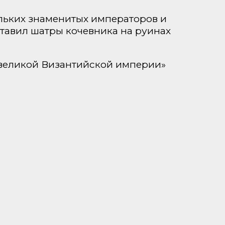
льких знаменитых императоров и
ставил шатры кочевника на руинах
 великой Византийской империи»