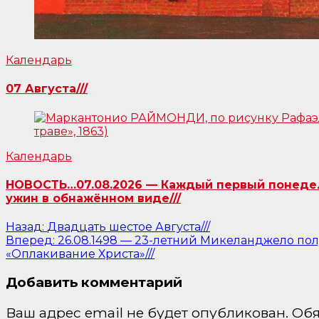
Календарь
07 Августа///
Календарь
НОВОСТЬ…07.08.2026 — Каждый первый понедель
ужин в обнажённом виде///
Навигация
Назад:
Двадцать шестое Августа///
Вперед:
26.08.1498 — 23-летний Микеланджело полу
по
«Оплакивание Христа»///
записям
Добавить комментарий
Ваш адрес email не будет опубликован.
Обя