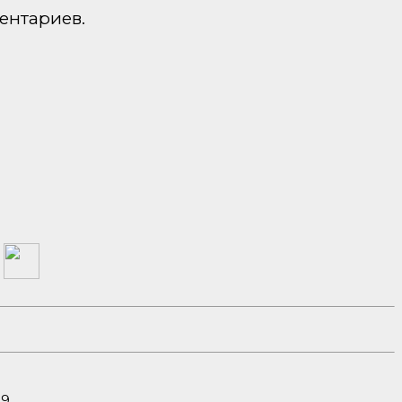
ентариев.
а
19