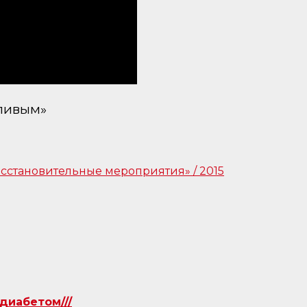
тливым»
диабетом///