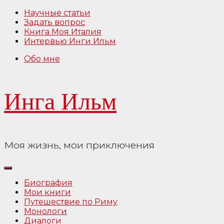
Перейти
Научные статьи
к
Задать вопрос
содержимому
Книга Моя Италия
Интервью Инги Ильм
Обо мне
Инга Ильм
Моя жизнь, мои приключения
Биография
Мои книги
Путешествие по Риму
Монологи
Диалоги