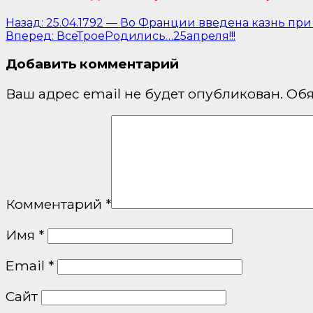
Навигация
Назад:
25.04.1792 — Во Франции введена казнь при
Вперед:
ВсеТроеРодились…25апреля!!!
по
Добавить комментарий
записям
Ваш адрес email не будет опубликован.
Обя
Комментарий
*
Имя
*
Email
*
Сайт