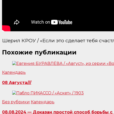
Шерил КРОУ / «Если это сделает тебя счас
Похожие публикации
Календарь
08 Августа///
Без рубрики
Календарь
08.08.2024 — Доказан простой способ борьбы с 