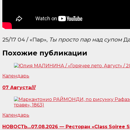
25/17 04 / «Пар»,
Ты просто пар над супом
Да
Похожие публикации
Календарь
07 Августа///
Календарь
НОВОСТЬ…07.08.2026 — Ресторан «Class Soiree 