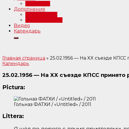
Интервью
Дополнения
Примечания
Библиография
Видео
Календарь
Главная страница
»
25.02.1956 — На XX съезде КПС
Календарь
25.02.1956 — На XX съезде КПСС принято
Pictura:
Гольназ ФАТХИ / «Untitled» / 2011
Littera:
Я шёл по дороге с двумя приятелями, в