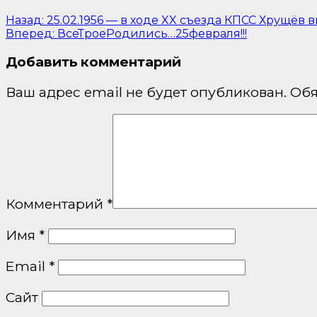
Навигация
Назад:
25.02.1956 — в ходе XX съезда КПСС Хрущёв 
Вперед:
ВсеТроеРодились…25февраля!!!
по
Добавить комментарий
записям
Ваш адрес email не будет опубликован.
Обя
Комментарий
*
Имя
*
Email
*
Сайт