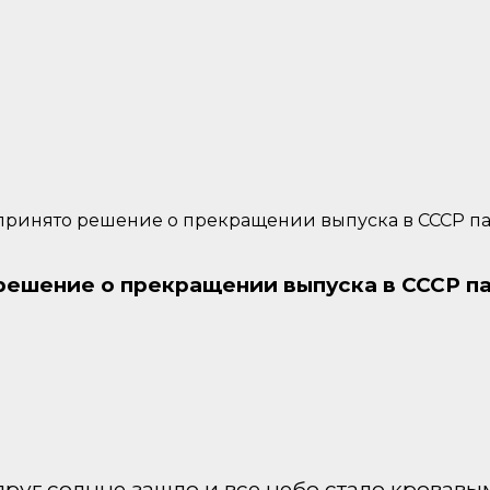
С принято решение о прекращении выпуска в СССР па
 решение о прекращении выпуска в СССР па
друг солнце зашло и все небо стало кровавым