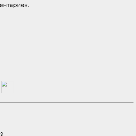
ентариев.
а
19