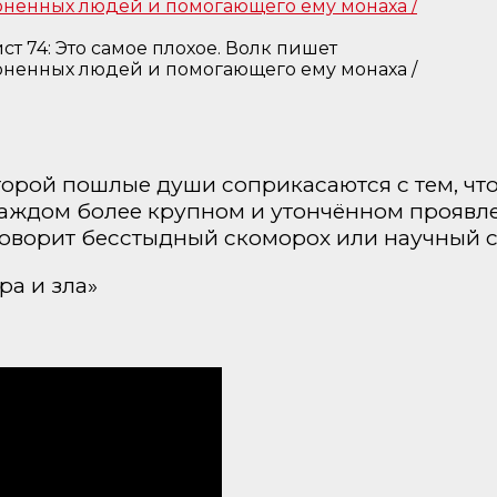
т 74: Это самое плохое. Волк пишет
оненных людей и помогающего ему монаха /
торой пошлые души соприкасаются с тем, чт
каждом более крупном и утончённом проявл
говорит бесстыдный скоморох или научный с
ра и зла»