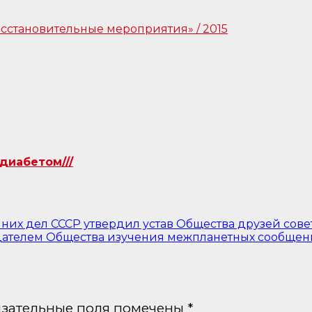
диабетом///
них дел СССР утвердил устав Общества друзей сове
едателем Общества изучения межпланетных сообщени
зательные поля помечены
*