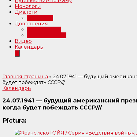
Путешествие по Риму
Монологи
Диалоги
Интервью
Дополнения
Примечания
Библиография
Видео
Календарь
Главная страница
»
24.07.1941 — будущий американ
будет побеждать СССР///
Календарь
24.07.1941 — будущий американский през
когда будет побеждать СССР///
Pictura: