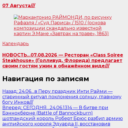
07 Августа///
Календарь
НОВОСТЬ…07.08.2026 — Ресторан «Class Soiree
Steakhouse» (Голливуд, Флорида) предлагает
своим гостям ужин в обнажённом виде///
Навигация по записям
Назад:
24.06…в Перу праздник Инти Райми —
старинный ритуал поклонения солнцу, главному
богу Инков///
Вперед:
СЕГОДНЯ…24.06.1314 — В битве при
Бэннокбёрне (Battle of Bannockburn)
шотландский король Роберт Брюс разбил армию
английского короля Эдуарда II, восстановив