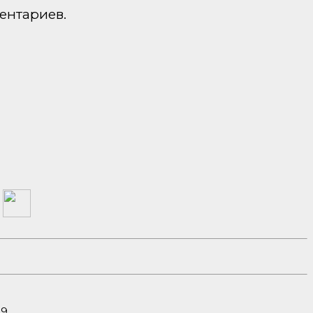
ентариев.
а
19