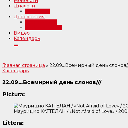
Монологи
Диалоги
Интервью
Дополнения
Примечания
Библиография
Видео
Календарь
Главная страница
»
22.09…Всемирный день слонов//
Календарь
22.09…Всемирный день слонов///
Pictura:
Маурицио КАТТЕЛАН / «Not Afraid of Love» / 20
Littera: