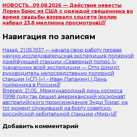
НОВОСТЬ…09.08.2026 — Действие невесты
Лорен Брюс из США с одеждой священника во
время свадьбы взорвало соцсети (ролик
набрал 23,8 миллиона просмотров)///
Навигация по записям
Назад:
21.05.1937 — начала свою работу первая
научно исследовательская экспедиция полярной
дрейфующей станции «Северный полюс-1»
(начальник всей экспедиции — Отто Шмидт,
руководитель непосредственно полярной
станции («СП-1») – Иван Папанин) / День
полярника в России///
Вперед:
21.05…Международный день космоса
(1998 году так решил американский космонавт
австралийского происхождения Энди Томас, на
тот момент служивший на борту советско-
российской орбитальной станции «Мир»)///
Добавить комментарий