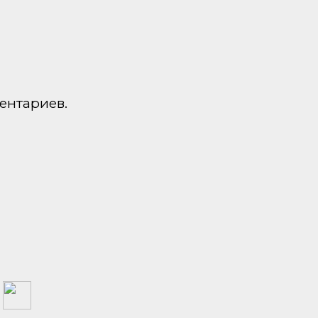
ентариев.
а