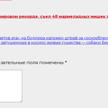
ировом рекорде, съел 48 мармеладных мишек за
ветов зла»: на Бодлера наложен штраф за «оскорбле
 запущенные в космос живые существа — собаки Белк
зательные поля помечены
*