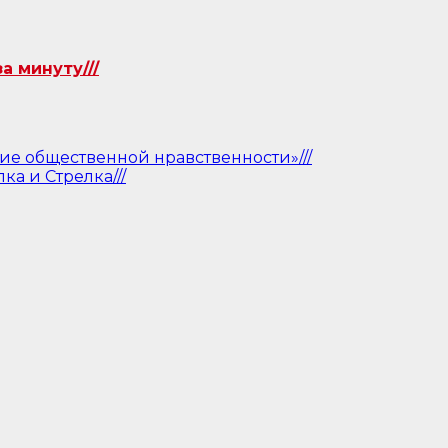
 минуту///
ние общественной нравственности»///
а и Стрелка///