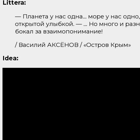
Littera:
— Планета у нас одна… море у нас одно
открытой улыбкой. — … Но много и разн
бокал за взаимопонимание!
/ Василий АКСЁНОВ / «Остров Крым»
Idea: