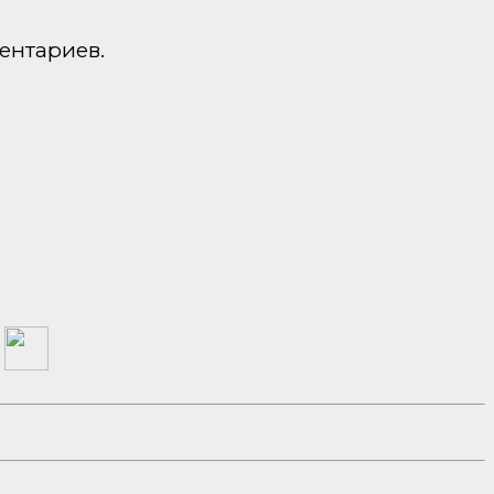
ентариев.
а