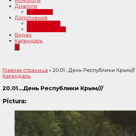
Монологи
Диалоги
Интервью
Дополнения
Примечания
Библиография
Видео
Календарь
Главная страница
»
20.01…День Республики Крым///
Календарь
20.01…День Республики Крым///
Pictura: