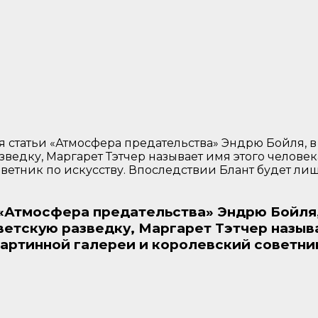
ия статьи «Атмосфера предательства» Эндрю Бойля, в 
зведку, Маргарет Тэтчер называет имя этого челове
етник по искусству. Впоследствии Блант будет лиш
 «Атмосфера предательства» Эндрю Бойля, 
ветскую разведку, Маргарет Тэтчер назыв
артинной галереи и королевский советник