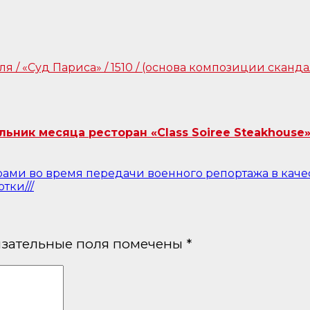
ник месяца ресторан «Class Soiree Steakhouse»
урами во время передачи военного репортажа в качес
тки///
зательные поля помечены
*