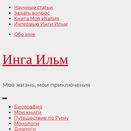
Перейти
Научные статьи
к
Задать вопрос
содержимому
Книга Моя Италия
Интервью Инги Ильм
Обо мне
Инга Ильм
Моя жизнь, мои приключения
Биография
Мои книги
Путешествие по Риму
Монологи
Диалоги