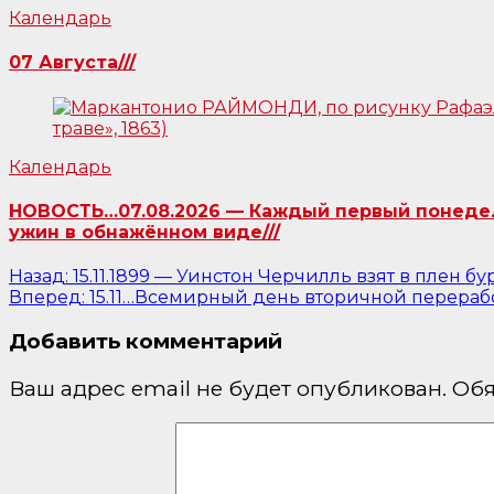
Календарь
07 Августа///
Календарь
НОВОСТЬ…07.08.2026 — Каждый первый понедель
ужин в обнажённом виде///
Навигация
Назад:
15.11.1899 — Уинстон Черчилль взят в плен б
Вперед:
15.11…Всемирный день вторичной перерабо
по
Добавить комментарий
записям
Ваш адрес email не будет опубликован.
Обя