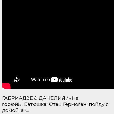
ГАБРИАДЗЕ & ДАНЕЛИЯ / «Не
горюй!». Батюшка! Отец Гермоген, пойду я
домой, а?…