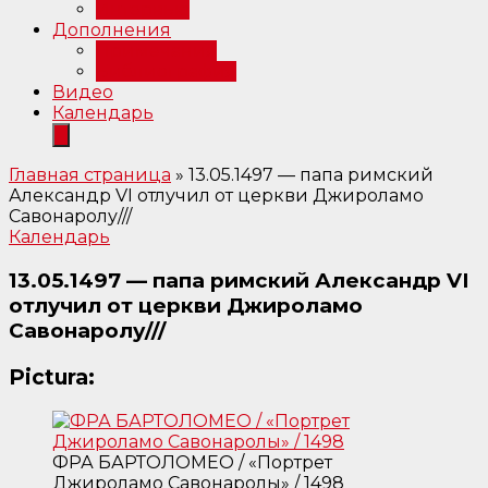
Интервью
Дополнения
Примечания
Библиография
Видео
Календарь
Главная страница
»
13.05.1497 — папа римский
Александр VI отлучил от церкви Джироламо
Савонаролу///
Календарь
13.05.1497 — папа римский Александр VI
отлучил от церкви Джироламо
Савонаролу///
Pictura:
ФРА БАРТОЛОМЕО / «Портрет
Джироламо Савонаролы» / 1498