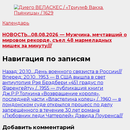
Календарь
НОВОСТЬ…08.08.2026 — Мужчина, мечтавший о
мировом рекорде, съел 48 мармеладных
мишек за минуту///
Навигация по записям
Назад:
20.10…День военного связиста в России///
Вперед:
20.10…1953 — В США вышла в свет
антиутопия Рэя Брэдбери «451 градус по
Фаренгейту» /…1955 — публикация книги
Дж.Р.Р.Толкина «Возвращение короля»,
последней части «Властелина колец» /…1960 — в
лондонском суде открылся процесс по делу
запрещённого в течение 30 лет романа
«Любовник леди Чаттерлей» Дэвида Лоуренса///
Добавить комментарий