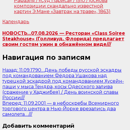
Календарь
НОВОСТЬ…07.08.2026 — Ресторан «Class Soiree
Steakhouse» (Голливуд, Флорида) предлагает
своим гостям ужин в обнажённом виде///
Навигация по записям
Назад:
11.09.1790…День победы русской эскадры
под командованием Фёдора Ушакова над
турецкой эскадрой под командованием Хусейн-
паши у мыса Тендра, косы Одесского залива
(сражение у Хаджибея) / День воинской славы
России///
Вперед:
11.09.2001 — в небоскребы Всемирного
торгового центра в Нью-Йорке врезались два
самолета…///
Добавить комментарий