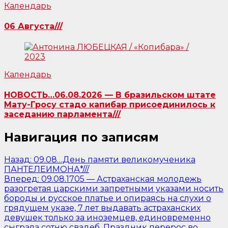
Календарь
06 Августа///
Календарь
НОВОСТЬ…06.08.2026 — В бразильском штате
Мату-Гросу стадо капибар присоединилось к
заседанию парламента///
Навигация по записям
Назад:
09.08…День памяти великомученика
ПАНТЕЛЕИМОНА*///
Вперед:
09.08.1705 — Астраханская молодежь
разогретая царскими запретными указами носить
бороды и русское платье и опираясь на слухи о
грядущем указе, 7 лет выдавать астраханских
девушек только за иноземцев, единовременно
сыграла сотню свадеб. Праздник перерос во