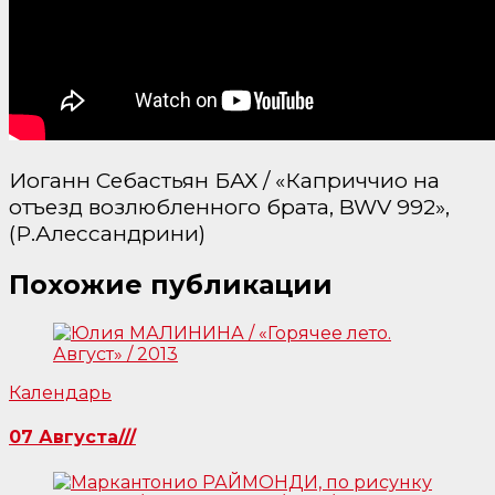
Иоганн Себастьян БАХ / «Каприччио на
отъезд возлюбленного брата, BWV 992»,
(Р.Алессандрини)
Похожие публикации
Календарь
07 Августа///