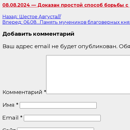
08.08.2024 — Доказан простой способ борьбы с 
Навигация
Назад:
Шестое Августа///
Вперед:
06.08…Память мучеников благоверных княз
по
Добавить комментарий
записям
Ваш адрес email не будет опубликован.
Обя
Комментарий
*
Имя
*
Email
*