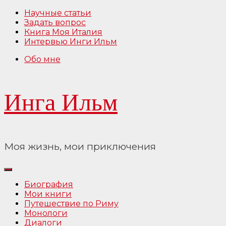
Перейти
Научные статьи
к
Задать вопрос
содержимому
Книга Моя Италия
Интервью Инги Ильм
Обо мне
Инга Ильм
Моя жизнь, мои приключения
Биография
Мои книги
Путешествие по Риму
Монологи
Диалоги