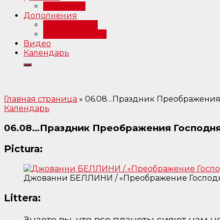
Интервью
Дополнения
Примечания
Библиография
Видео
Календарь
Главная страница
»
06.08…Праздник Преображения Г
Календарь
06.08…Праздник Преображения Господня 
Pictura:
Джованни БЕЛЛИНИ / «Преображение Господне
Littera:
Знаете вы, что все планеты сияют нам н