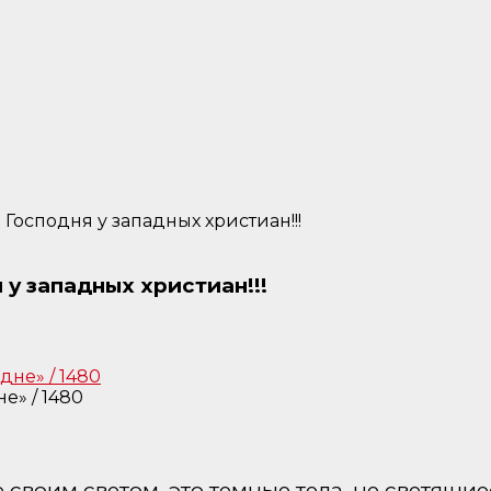
осподня у западных христиан!!!
у западных христиан!!!
» / 1480
е своим светом, это темные тела, не светящи