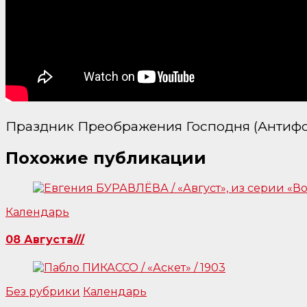
Праздник Преображения Господня (Антифо
Похожие публикации
Календарь
08 Августа///
Без рубрики
Календарь