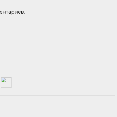
ентариев.
а