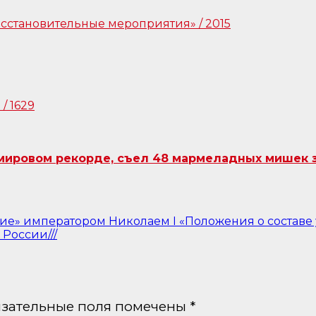
ировом рекорде, съел 48 мармеладных мишек за
ие» императором Николаем I «Положения о составе
России///
зательные поля помечены
*