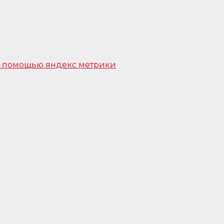
 с помощью яндекс метрики
ной. Для этого перейдите к карте, найдите отм